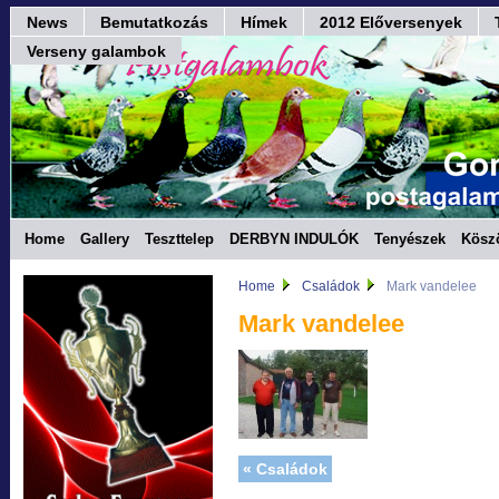
News
Bemutatkozás
Hímek
2012 Előversenyek
Verseny galambok
Home
Gallery
Teszttelep
DERBYN INDULÓK
Tenyészek
Kösz
Home
Családok
Mark vandelee
Mark vandelee
« Családok