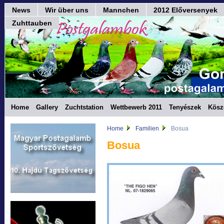
News
Wir über uns
Mannchen
2012 Előversenyek
Zuhttauben
Home
Gallery
Zuchtstation
Wettbewerb 2011
Tenyészek
Kösz
Home
Familien
Bosua
Bosua