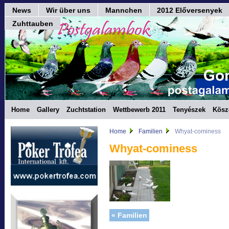
News
Wir über uns
Mannchen
2012 Előversenyek
Zuhttauben
Home
Gallery
Zuchtstation
Wettbewerb 2011
Tenyészek
Kösz
Home
Familien
Whyat-cominess
Whyat-cominess
« Familien