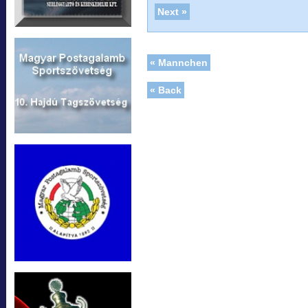
Next »
« Mannchen
« Back