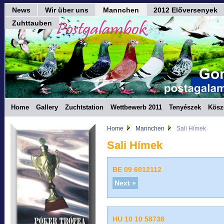
News
Wir über uns
Mannchen
2012 Előversenyek
Zuhttauben
Home
Gallery
Zuchtstation
Wettbewerb 2011
Tenyészek
Kösz
Home
Mannchen
Sali Hímek
Sali Hímek
BE 09 6012112
Next »
HU 10 10 58738