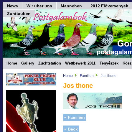
News
Wir über uns
Mannchen
2012 Előversenyek
Zuhttauben
Home
Gallery
Zuchtstation
Wettbewerb 2011
Tenyészek
Kösz
Home
Familien
Jos thone
Jos thone
« Familien
« Back