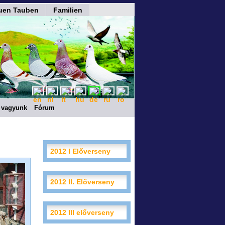
uen Tauben
Familien
 vagyunk
Fórum
2012 I Előverseny
2012 II. Előverseny
2012 III előverseny