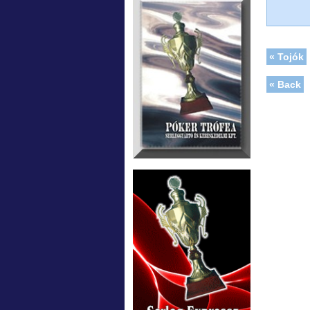
« Tojók
« Back