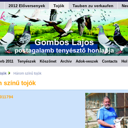
n
2012 Előversenyek
Tojók
Tauben zu verkaufen
Ne
rb 2011
Tenyészek
Köszönet
Archiv
Adok-veszek
Contacts
Hol
ojók
Három színű tojók
 színű tojók
6011794