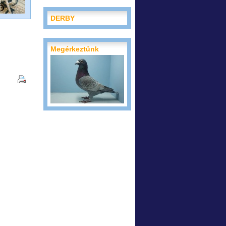
DERBY
Megérkeztünk