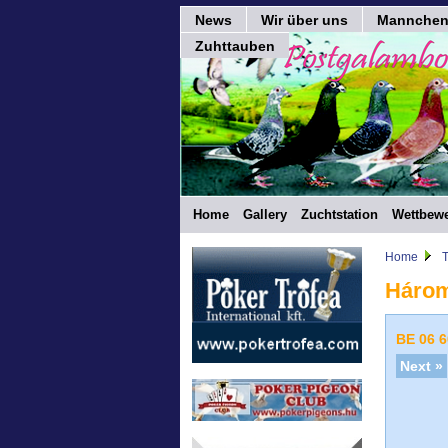
News
Wir über uns
Mannche
Zuhttauben
Home
Gallery
Zuchtstation
Wettbewe
Home
T
Három
BE 06 
Next »