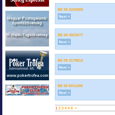
BE 09 2203905
Next »
BE 09 3023077
Next »
BE 09 3178812
Next »
BE 09 6011306
Next »
1
2
3
4
5
6
»