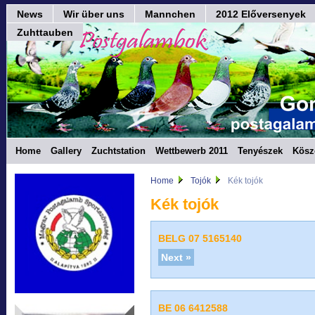
News
Wir über uns
Mannchen
2012 Előversenyek
Zuhttauben
Home
Gallery
Zuchtstation
Wettbewerb 2011
Tenyészek
Kösz
Home
Tojók
Kék tojók
Kék tojók
BELG 07 5165140
Next »
BE 06 6412588