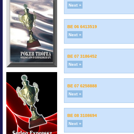
Next »
BE 06 6413519
Next »
BE 07 3186452
Next »
BE 07 6258888
Next »
BE 08 3108694
Next »