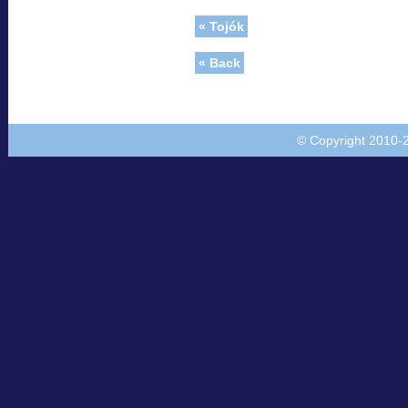
« Tojók
« Back
© Copyright 2010-20