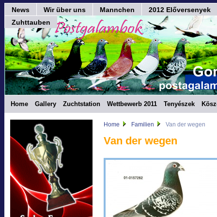
News
Wir über uns
Mannchen
2012 Előversenyek
Zuhttauben
Home
Gallery
Zuchtstation
Wettbewerb 2011
Tenyészek
Kösz
Home
Familien
Van der wegen
Van der wegen