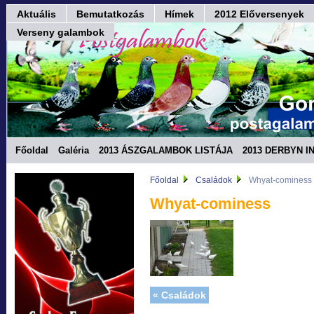
Aktuális
Bemutatkozás
Hímek
2012 Előversenyek
Verseny galambok
Főoldal
Galéria
2013 ÁSZGALAMBOK LISTÁJA
2013 DERBYN I
Fórum
Főoldal
Családok
Whyat-cominess
Whyat-cominess
« Családok