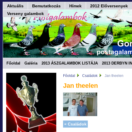
Aktuális
Bemutatkozás
Hímek
2012 Előversenyek
Verseny galambok
Főoldal
Galéria
2013 ÁSZGALAMBOK LISTÁJA
2013 DERBYN I
Fórum
Főoldal
Családok
Jan theelen
Jan theelen
« Családok