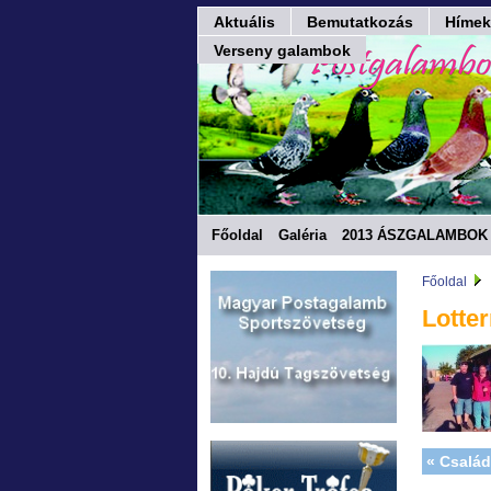
Aktuális
Bemutatkozás
Hímek
Verseny galambok
Főoldal
Galéria
2013 ÁSZGALAMBOK 
Fórum
Főoldal
Lotte
« Csalá