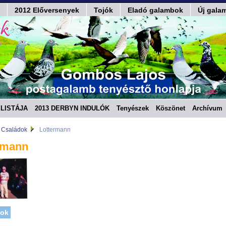
2012 Előversenyek
Tojók
Eladó galambok
Új gala
LISTÁJA
2013 DERBYN INDULÓK
Tenyészek
Köszönet
Archívum
Családok
Lottermann
rmann
dok