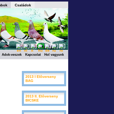
mbok
Családok
Adok-veszek
Kapcsolat
Hol vagyunk
2013 I Előverseny
BAG
2013 II. Előverseny
BICSKE