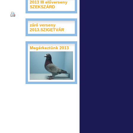
2013 III előverseny
SZEKSZÁRD
záró verseny
2013.SZIGETVÁR
Megérkeztünk 2013