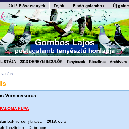
2012 Előversenyek
Tojók
Eladó galambok
Új gala
LISTÁJA
2013 DERBYN INDULÓK
Tenyészek
Köszönet
Archívum
Aktuális
is
as Versenykiírás
PALOMA KUPA
galambok versenykiírása -
2013
. évre
lub Teszttelep – Debrecen