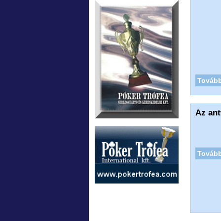
Tovább
Az ant
Tovább