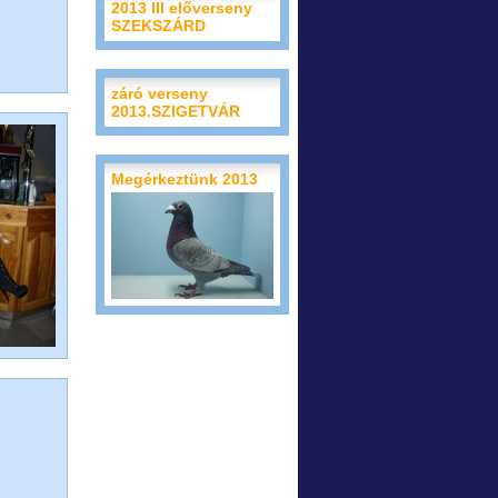
2013 III előverseny
SZEKSZÁRD
záró verseny
2013.SZIGETVÁR
Megérkeztünk 2013