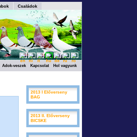
mbok
Családok
Adok-veszek
Kapcsolat
Hol vagyunk
2013 I Előverseny
BAG
2013 II. Előverseny
BICSKE