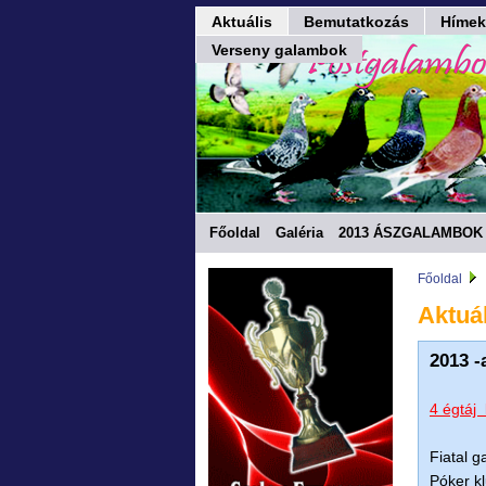
Aktuális
Bemutatkozás
Hímek
Verseny galambok
Főoldal
Galéria
2013 ÁSZGALAMBOK 
Fórum
Főoldal
Aktuál
2013 -
4 égtáj
Fiatal 
Póker k