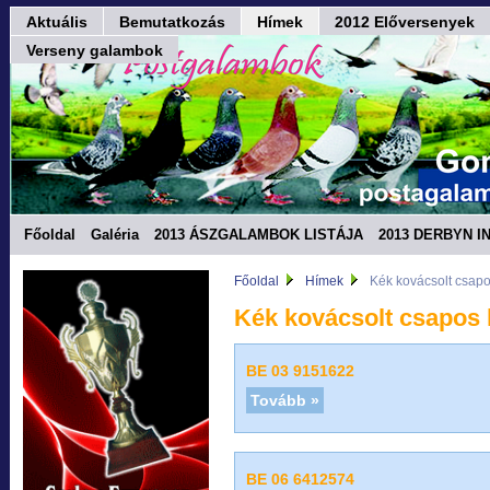
Aktuális
Bemutatkozás
Hímek
2012 Előversenyek
Verseny galambok
Főoldal
Galéria
2013 ÁSZGALAMBOK LISTÁJA
2013 DERBYN I
Fórum
Főoldal
Hímek
Kék kovácsolt csap
Kék kovácsolt csapos
BE 03 9151622
Tovább »
BE 06 6412574