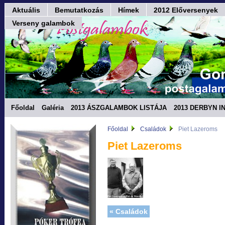
Aktuális
Bemutatkozás
Hímek
2012 Előversenyek
Verseny galambok
Főoldal
Galéria
2013 ÁSZGALAMBOK LISTÁJA
2013 DERBYN I
Fórum
Főoldal
Családok
Piet Lazeroms
Piet Lazeroms
« Családok