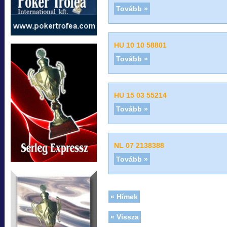
Tovább »
HU 10 10 58801
Tovább »
HU 15 03 55214
Tovább »
NL 07 2138388
Tovább »
« Hímek
« Vissza