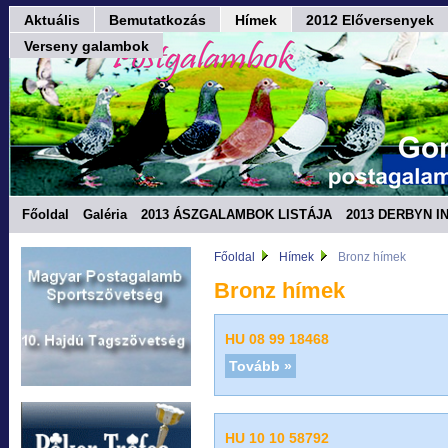
Aktuális
Bemutatkozás
Hímek
2012 Előversenyek
Verseny galambok
Főoldal
Galéria
2013 ÁSZGALAMBOK LISTÁJA
2013 DERBYN I
Fórum
Főoldal
Hímek
Bronz hímek
Bronz hímek
HU 08 99 18468
Tovább »
HU 10 10 58792