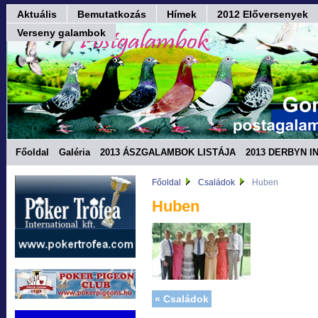
Aktuális
Bemutatkozás
Hímek
2012 Előversenyek
Verseny galambok
Főoldal
Galéria
2013 ÁSZGALAMBOK LISTÁJA
2013 DERBYN I
Fórum
Főoldal
Családok
Huben
Huben
« Családok