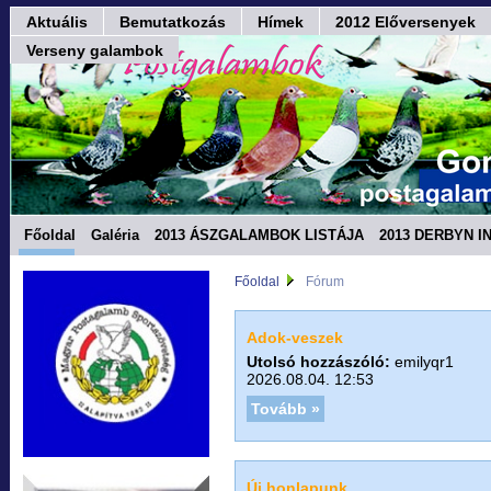
Aktuális
Bemutatkozás
Hímek
2012 Előversenyek
Verseny galambok
Főoldal
Galéria
2013 ÁSZGALAMBOK LISTÁJA
2013 DERBYN I
Fórum
Főoldal
Fórum
Adok-veszek
Utolsó hozzászóló:
emilyqr1
2026.08.04. 12:53
Tovább »
Új honlapunk